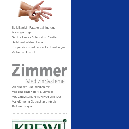
BellaBambi - Faszientraining und
Massage to go:
Sabine Haas - Schinzel ist Certified
BellaBambi®-Teacher und
Kooperationspartner der Fa. Bamberger
Wellnaess GmbH.
Wir arbeiten und schulen mit
Medizingeräten der Fa. Zimmer
MedizinSysteme GmbH Neu-Ulm. Der
Marktführer in Deutschland für die
Elektrotherapie.