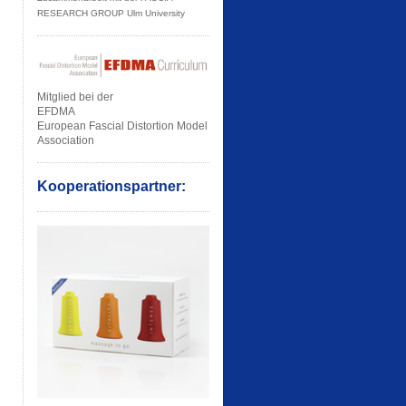
RESEARCH GROUP Ulm University
Mitglied bei der
EFDMA
European Fascial Distortion Model
Association
Kooperationspartner: