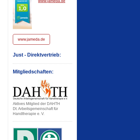
www.jameda.de
www.jameda.de
Just - Direktvertrieb:
Mitgliedschaften:
Aktives Mitglied der DAHTH
Dt. Arbeitsgemeinschaft für
Handtherapie e. V.