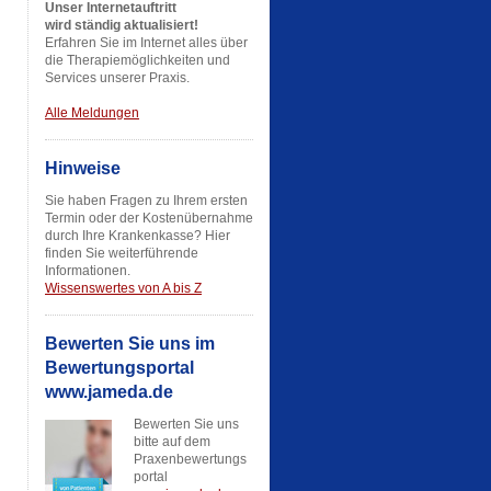
Unser Internetauftritt
wird ständig aktualisiert!
Erfahren Sie im Internet alles über
die Therapiemöglichkeiten und
Services unserer Praxis.
Alle Meldungen
Hinweise
Sie haben Fragen zu Ihrem ersten
Termin oder der Kostenübernahme
durch Ihre Krankenkasse? Hier
finden Sie weiterführende
Informationen.
Wissenswertes von A bis Z
Bewerten Sie uns im
Bewertungsportal
www.jameda.de
Bewerten Sie uns
bitte auf dem
Praxenbewertungs
portal