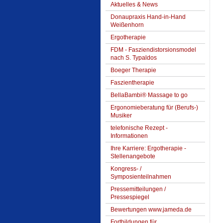
Aktuelles & News
Donaupraxis Hand-in-Hand
Weißenhorn
Ergotherapie
FDM - Fasziendistorsionsmodel
nach S. Typaldos
Boeger Therapie
Faszientherapie
BellaBambi® Massage to go
Ergonomieberatung für (Berufs-)
Musiker
telefonische Rezept -
Informationen
Ihre Karriere: Ergotherapie -
Stellenangebote
Kongress- /
Symposienteilnahmen
Pressemitteilungen /
Pressespiegel
Bewertungen www.jameda.de
Fortbildungen für