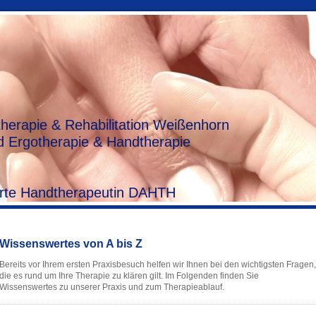
herapie & Rehabilitation Weißenhorn
 Ergotherapie & Handtherapie
zierte Handtherapeutin DAHTH
Wissenswertes von A bis Z
Bereits vor Ihrem ersten Praxisbesuch helfen wir Ihnen bei den wichtigsten Fragen,
die es rund um Ihre Therapie zu klären gilt. Im Folgenden finden Sie
Wissenswertes zu unserer Praxis und zum Therapieablauf.