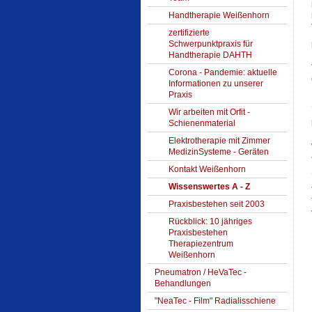
Handtherapie Weißenhorn
zertifizierte
Schwerpunktpraxis für
Handtherapie DAHTH
Corona - Pandemie: aktuelle
Informationen zu unserer
Praxis
Wir arbeiten mit Orfit -
Schienenmaterial
Elektrotherapie mit Zimmer
MedizinSysteme - Geräten
Kontakt Weißenhorn
Wissenswertes A - Z
Praxisbestehen seit 2003
Rückblick: 10 jähriges
Praxisbestehen
Therapiezentrum
Weißenhorn
Pneumatron / HeVaTec -
Behandlungen
"NeaTec - Film" Radialisschiene