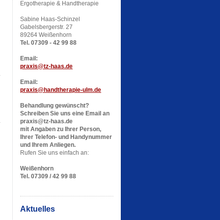
Ergotherapie & Handtherapie
Sabine Haas-Schinzel
Gabelsbergerstr. 27
89264 Weißenhorn
Tel. 07309 - 42 99 88
Email:
praxis@tz-haas.de
Email:
praxis@handtherapie-ulm.de
Behandlung gewünscht?
Schreiben Sie uns eine Email an
praxis@tz-haas.de
mit Angaben zu Ihrer Person,
Ihrer Telefon- und Handynummer
und Ihrem Anliegen.
Rufen Sie uns einfach an:
Weißenhorn
Tel. 07309 / 42 99 88
Aktuelles