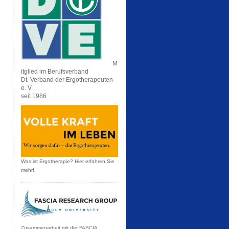
M
itglied im Berufsverband
Dt. Verband der Ergotherapeuten
e. V.
seit 1986
Was ist Ergotherapie? Hier erfahren Sie
mehr!
Zusammenarbeit mit der FASCIA