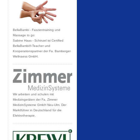
BellaBambi - Faszientraining und
Massage to go:
Sabine Haas - Schinzel ist Certified
BellaBambi®-Teacher und
Kooperationspartner der Fa. Bamberger
Wellnaess GmbH.
Wir arbeiten und schulen mit
Medizingeräten der Fa. Zimmer
MedizinSysteme GmbH Neu-Ulm. Der
Marktführer in Deutschland für die
Elektrotherapie.