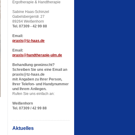
Ergotherapie & Handtherapie
Sabine Haas-Schinzel
Gabelsbergerstr. 27
89264 Weißenhorn
Tel. 07309 - 42 99 88
Email:
praxis@tz-haas.de
Email:
praxis@handtherapie-ulm.de
Behandlung gewünscht?
Schreiben Sie uns eine Email an
praxis@tz-haas.de
mit Angaben zu Ihrer Person,
Ihrer Telefon- und Handynummer
und Ihrem Anliegen.
Rufen Sie uns einfach an:
Weißenhorn
Tel. 07309 / 42 99 88
Aktuelles