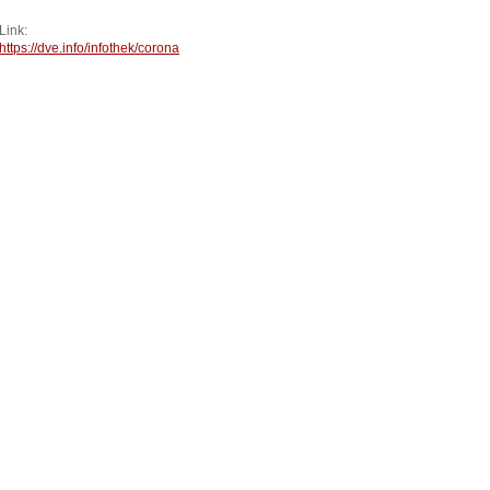
Link:
https://dve.info/infothek/corona