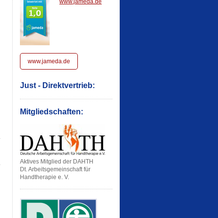
www.jameda.de
www.jameda.de
Just - Direktvertrieb:
Mitgliedschaften:
Aktives Mitglied der DAHTH
Dt. Arbeitsgemeinschaft für
Handtherapie e. V.