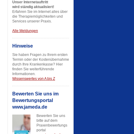
Unser Internetauftritt
wird ständig aktualisiert!
Erfahren Sie im Internet alles über
die Therapiemöglichkeiten und
Services unserer Praxis.
Alle Meldungen
Hinweise
Sie haben Fragen zu Ihrem ersten
Termin oder der Kostenübernahme
durch Ihre Krankenkasse? Hier
finden Sie weiterführende
Informationen.
Wissenswertes von A bis Z
Bewerten Sie uns im
Bewertungsportal
www.jameda.de
Bewerten Sie uns
bitte auf dem
Praxenbewertungs
portal