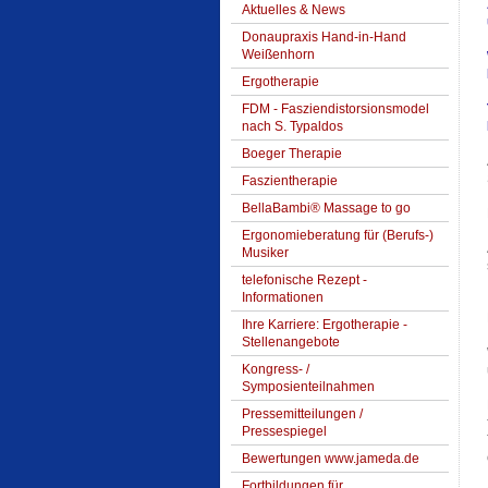
Aktuelles & News
Donaupraxis Hand-in-Hand
Weißenhorn
Ergotherapie
FDM - Fasziendistorsionsmodel
nach S. Typaldos
Boeger Therapie
Faszientherapie
BellaBambi® Massage to go
Ergonomieberatung für (Berufs-)
Musiker
telefonische Rezept -
Informationen
Ihre Karriere: Ergotherapie -
Stellenangebote
Kongress- /
Symposienteilnahmen
Pressemitteilungen /
Pressespiegel
Bewertungen www.jameda.de
Fortbildungen für