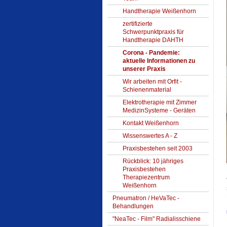
Handtherapie Weißenhorn
zertifizierte
Schwerpunktpraxis für
Handtherapie DAHTH
Corona - Pandemie:
aktuelle Informationen zu
unserer Praxis
Wir arbeiten mit Orfit -
Schienenmaterial
Elektrotherapie mit Zimmer
MedizinSysteme - Geräten
Kontakt Weißenhorn
Wissenswertes A - Z
Praxisbestehen seit 2003
Rückblick: 10 jähriges
Praxisbestehen
Therapiezentrum
Weißenhorn
Pneumatron / HeVaTec -
Behandlungen
"NeaTec - Film" Radialisschiene