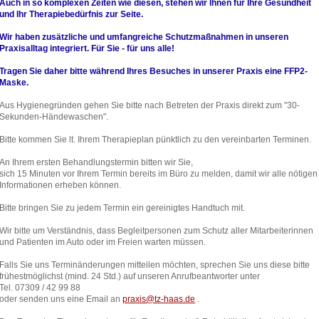
Auch in so komplexen Zeiten wie diesen, stehen wir Ihnen für Ihre Gesundheit
und Ihr Therapiebedürfnis
zur Seite.
Wir haben zusätzliche und umfangreiche Schutzmaßnahmen in unseren
Praxisalltag integriert. Für Sie - für uns alle!
Tragen Sie daher bitte während Ihres Besuches in unserer Praxis eine FFP2-
Maske.
Aus Hygienegründen gehen Sie bitte nach Betreten der Praxis direkt zum
"30-
Sekunden-Händewaschen".
Bitte kommen Sie lt. Ihrem Therapieplan pünktlich zu den vereinbarten Terminen.
An Ihrem ersten Behandlungstermin bitten wir Sie,
sich 15 Minuten vor Ihrem Termin bereits im Büro zu melden, damit wir alle nötigen
Informationen erheben können.
Bitte bringen Sie zu jedem Termin ein gereinigtes Handtuch mit.
Wir bitte um Verständnis, dass Begleitpersonen zum Schutz aller Mitarbeiterinnen
und Patienten im Auto oder im Freien warten müssen.
Falls Sie uns Terminänderungen mitteilen möchten,
sprechen Sie uns diese bitte
frühestmöglichst (mind. 24 Std.)
auf unseren Anrufbeantworter
unter
Tel. 07309 / 42 99 88
oder senden uns eine Email an
praxis@tz-haas.de
.