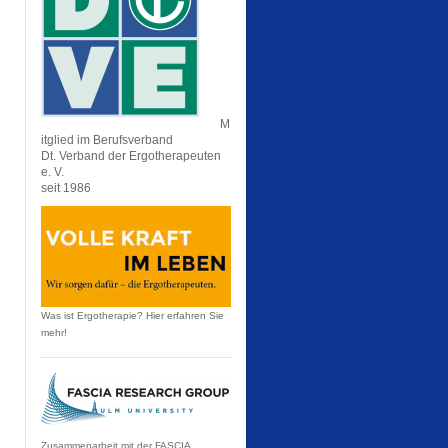
M
itglied im Berufsverband
Dt. Verband der Ergotherapeuten
e. V.
seit 1986
Was ist Ergotherapie? Hier erfahren Sie
mehr!
Zusammenarbeit mit der FASCIA