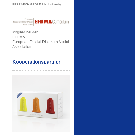
RESEARCH GROUP Ulm University
Mitglied bei der
EFDMA
European Fascial Distortion Model
Association
Kooperationspartner: