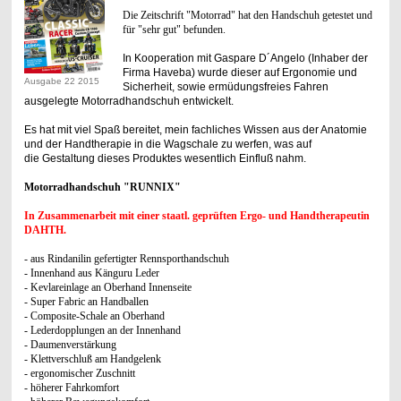
Die Zeitschrift "Motorrad" hat den Handschuh getestet und
für "sehr gut" befunden.
In Kooperation mit Gaspare D´Angelo (Inhaber der
Firma Haveba) wurde dieser auf Ergonomie und
Ausgabe 22 2015
Sicherheit, sowie ermüdungsfreies Fahren
ausgelegte Motorradhandschuh entwickelt.
Es hat mit viel Spaß bereitet, mein fachliches Wissen aus der Anatomie
und der Handtherapie in die Wagschale zu werfen, was auf
die
Gestaltung dieses Produktes wesentlich Einfluß nahm.
Motorradhandschuh "RUNNIX"
In Zusammenarbeit mit einer staatl. geprüften Ergo- und Handtherapeutin
DAHTH.
- aus Rindanilin gefertigter Rennsporthandschuh
- Innenhand aus Känguru Leder
- Kevlareinlage an Oberhand Innenseite
- Super Fabric an Handballen
- Composite-Schale an Oberhand
- Lederdopplungen an der Innenhand
- Daumenverstärkung
- Klettverschluß am Handgelenk
- ergonomischer Zuschnitt
- höherer Fahrkomfort