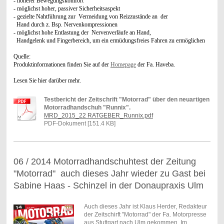
- höherer Bewegungskomfort
- möglichst hoher, passiver Sicherheitsaspekt
- gezielte Nahtführung zur Vermeidung von Reizzustände an der
Hand durch z. Bsp. Nervenkompressionen
- möglichst hohe Entlastung der Nervenverläufe an Hand,
Handgelenk und Fingerbereich, um ein ermüdungsfreies Fahren zu ermöglichen
Quelle:
Produktinformationen finden Sie auf der
Homepage
der Fa. Haveba.
Lesen Sie hier darüber mehr.
Testbericht der Zeitschrift "Motorrad" über den neuartigen
Motorradhandschuh "Runnix".
MRD_2015_22 RATGEBER_Runnix.pdf
PDF-Dokument [151.4 KB]
06 / 2014 Motorradhandschuhtest der Zeitung
"Motorrad" auch dieses Jahr wieder zu Gast bei
Sabine Haas - Schinzel in der Donaupraxis Ulm
Auch dieses Jahr ist Klaus Herder, Redakteur
der Zeitschirft "Motorrad" der Fa. Motorpresse
aus Stuttgart nach Ulm gekommen. Im