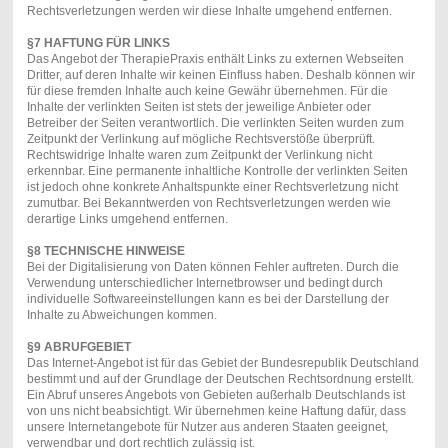
Rechtsverletzungen werden wir diese Inhalte umgehend entfernen.
§7 HAFTUNG FÜR LINKS
Das Angebot der TherapiePraxis enthält Links zu externen Webseiten
Dritter, auf deren Inhalte wir keinen Einfluss haben. Deshalb können wir
für diese fremden Inhalte auch keine Gewähr übernehmen. Für die
Inhalte der verlinkten Seiten ist stets der jeweilige Anbieter oder
Betreiber der Seiten verantwortlich. Die verlinkten Seiten wurden zum
Zeitpunkt der Verlinkung auf mögliche Rechtsverstöße überprüft.
Rechtswidrige Inhalte waren zum Zeitpunkt der Verlinkung nicht
erkennbar. Eine permanente inhaltliche Kontrolle der verlinkten Seiten
ist jedoch ohne konkrete Anhaltspunkte einer Rechtsverletzung nicht
zumutbar. Bei Bekanntwerden von Rechtsverletzungen werden wie
derartige Links umgehend entfernen.
§8 TECHNISCHE HINWEISE
Bei der Digitalisierung von Daten können Fehler auftreten. Durch die
Verwendung unterschiedlicher Internetbrowser und bedingt durch
individuelle Softwareeinstellungen kann es bei der Darstellung der
Inhalte zu Abweichungen kommen.
§9 ABRUFGEBIET
Das Internet-Angebot ist für das Gebiet der Bundesrepublik Deutschland
bestimmt und auf der Grundlage der Deutschen Rechtsordnung erstellt.
Ein Abruf unseres Angebots von Gebieten außerhalb Deutschlands ist
von uns nicht beabsichtigt. Wir übernehmen keine Haftung dafür, dass
unsere Internetangebote für Nutzer aus anderen Staaten geeignet,
verwendbar und dort rechtlich zulässig ist.