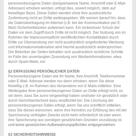
personenbezogene Daten (beispielsweise Name, Anschrift oder E-Mail-
Adressen) erhoben werden, erfolgt dies, soweit möglich, stets auf
freiwilliger Basis. Diese Daten werden ohne Ihre ausdrückliche
Zustimmung nicht an Dritte weitergegeben. Wir weisen darauf hin, dass
die Datenübertragung im Internet (z.B. bei der Kommunikation per E-
Mail) Sicherheitslücken aufweisen kann. Ein lückenloser Schutz der
Daten vor dem Zugriff durch Dritte ist nicht möglich. Der Nutzung von im
Rahmen der Impressumspflicht veröffentlichten Kontaktdaten durch
Dritte zur Übersendung von nicht ausdrücklich angeforderter Werbung
und Informationsmaterialien wird hiermit ausdrücklich widersprochen.
Die Betreiber der Seiten behalten sich ausdrücklich rechtliche Schritte
im Falle der unverlangten Zusendung von Werbeinformationen, etwa
durch Spam-Mails, vor.
§2 ERFASSUNG PERSÖNLICHER DATEN
Personenbezogene Daten wie Ihr Name, Ihre Anschrift, Telefonnummer
oder E-Mail- Adresse werden nur dann erhoben, wenn Sie diese
freiwillig z.B. im Rahmen des Versendens von E-Mails mitteilen. Eine
Weitergabe Ihrer personenbezogenen Daten an Dritte erfolgt nicht, es
sei denn, dass Sie zuvor eingewilligt haben und/oder ich gesetzlich oder
durch Gerichtsentscheid dazu verpflichtet bin. Die Löschung der
personenbezogenen Daten erfolgt, wenn Sie uns schriftlich mitteilen,
dass Sie dieses wünschen, wenn ihre Kenntnis zur Erfüllung des mit der
Speicherung verfolgten Zwecks nicht mehr erforderlich ist oder wenn
ihre Speicherung aus sonstigen gesetzlichen Gründen unzulässig ist
und keine gesetzlichen Aufbewahrungspflichten entgegenstehen.
§3 SICHERHEITSHINWEISE