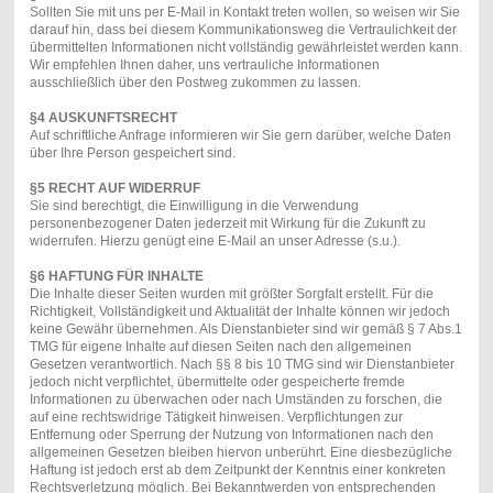
Sollten Sie mit uns per E-Mail in Kontakt treten wollen, so weisen wir Sie
darauf hin, dass bei diesem Kommunikationsweg die Vertraulichkeit der
übermittelten Informationen nicht vollständig gewährleistet werden kann.
Wir empfehlen Ihnen daher, uns vertrauliche Informationen
ausschließlich über den Postweg zukommen zu lassen.
§4 AUSKUNFTSRECHT
Auf schriftliche Anfrage informieren wir Sie gern darüber, welche Daten
über Ihre Person gespeichert sind.
§5 RECHT AUF WIDERRUF
Sie sind berechtigt, die Einwilligung in die Verwendung
personenbezogener Daten jederzeit mit Wirkung für die Zukunft zu
widerrufen. Hierzu genügt eine E-Mail an unser Adresse (s.u.).
§6 HAFTUNG FÜR INHALTE
Die Inhalte dieser Seiten wurden mit größter Sorgfalt erstellt. Für die
Richtigkeit, Vollständigkeit und Aktualität der Inhalte können wir jedoch
keine Gewähr übernehmen. Als Dienstanbieter sind wir gemäß § 7 Abs.1
TMG für eigene Inhalte auf diesen Seiten nach den allgemeinen
Gesetzen verantwortlich. Nach §§ 8 bis 10 TMG sind wir Dienstanbieter
jedoch nicht verpflichtet, übermittelte oder gespeicherte fremde
Informationen zu überwachen oder nach Umständen zu forschen, die
auf eine rechtswidrige Tätigkeit hinweisen. Verpflichtungen zur
Entfernung oder Sperrung der Nutzung von Informationen nach den
allgemeinen Gesetzen bleiben hiervon unberührt. Eine diesbezügliche
Haftung ist jedoch erst ab dem Zeitpunkt der Kenntnis einer konkreten
Rechtsverletzung möglich. Bei Bekanntwerden von entsprechenden