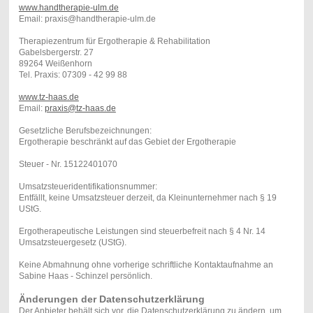
www.handtherapie-ulm.de
Email: praxis@handtherapie-ulm.de
Therapiezentrum für Ergotherapie & Rehabilitation
Gabelsbergerstr. 27
89264 Weißenhorn
Tel. Praxis: 07309 - 42 99 88
www.tz-haas.de
Email:
praxis@tz-haas.de
Gesetzliche Berufsbezeichnungen:
Ergotherapie beschränkt auf das Gebiet der Ergotherapie
Steuer - Nr. 15122401070
Umsatzsteueridentifikationsnummer:
Entfällt, keine Umsatzsteuer derzeit, da Kleinunternehmer nach § 19
UStG.
Ergotherapeutische Leistungen sind steuerbefreit nach § 4 Nr. 14
Umsatzsteuergesetz (UStG).
Keine Abmahnung ohne vorherige schriftliche Kontaktaufnahme an
Sabine Haas - Schinzel persönlich.
Änderungen der Datenschutzerklärung
Der Anbieter behält sich vor, die Datenschutzerklärung zu ändern, um