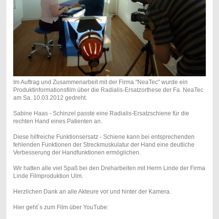
Im Auftrag und Zusammenarbeit mit der Firma "NeaTec" wurde ein
Produktinformationsfilm über die Radialis-Ersatzorthese der Fa. NeaTec
am Sa. 10.03.2012 gedreht.
Sabine Haas - Schinzel passte eine Radialis-Ersatzschiene für die
rechten Hand eines Patienten an.
Diese hilfreiche Funktionsersatz - Schiene kann bei entsprechenden
fehlenden Funktionen der Streckmuskulatur der Hand eine deutliche
Verbesserung der Handfunktionen ermöglichen.
Wir hatten alle viel Spaß bei den Dreharbeiten mit Herrn Linde der Firma
Linde Filmproduktion Ulm.
Herzlichen Dank an alle Akteure vor und hinter der Kamera.
Hier geht´s zum Film über YouTube: