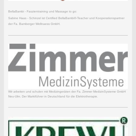
BellaBambi - Faszientraining und Massage to go:
Sabine Haas - Schinzel ist Certified BellaBambi®-Teacher und Kooperationspartner
der Fa. Bamberger Wellnaess GmbH.
Wir arbeiten und schulen mit Medizingeräten der Fa. Zimmer MedizinSysteme GmbH
Neu-Ulm. Der Marktführer in Deutschland für die Elektrotherapie.