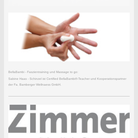
BellaBambi - Faszientraining und Massage to go:
Sabine Haas - Schinzel ist Certified BellaBambi®-Teacher und Kooperationspartner
der Fa. Bamberger Wellnaess GmbH.