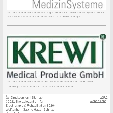
Wir arbeiten und schulen mit Medizingeräten der Fa. Zimmer MedizinSysteme GmbH
Neu-Ulm. Der Marktführer in Deutschland für die Elektrotherapie.
Wir arbeiten und schulen mit der Fa. Krewi Medical Produkte GmbH Willich.
Produktspezialist in Deutschland für Schienenmaterialien.
Login
Druckversion
|
Sitemap
-
Webansicht
-
©2021 Therapiezentrum für
Ergotherapie & Rehabilitation 89264
Weißenhorn Sabine Haas - Schinzel