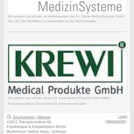
Wir arbeiten und schulen mit Medizingeräten der Fa. Zimmer MedizinSysteme GmbH
Neu-Ulm. Der Marktführer in Deutschland für die Elektrotherapie.
Wir arbeiten und schulen mit der Fa. Krewi Medical Produkte GmbH Willich.
Produktspezialist in Deutschland für Schienenmaterialien.
Login
Druckversion
|
Sitemap
-
Webansicht
-
©2021 Therapiezentrum für
Ergotherapie & Rehabilitation 89264
Weißenhorn Sabine Haas - Schinzel