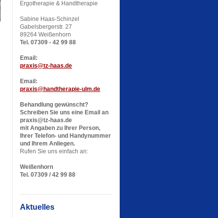
Ergotherapie & Handtherapie
Sabine Haas-Schinzel
Gabelsbergerstr. 27
89264 Weißenhorn
Tel. 07309 - 42 99 88
Email:
praxis@tz-haas.de
Email:
praxis@handtherapie-ulm.de
Behandlung gewünscht?
Schreiben Sie uns eine Email an
praxis@tz-haas.de
mit Angaben zu Ihrer Person,
Ihrer Telefon- und Handynummer
und Ihrem Anliegen.
Rufen Sie uns einfach an:
Weißenhorn
Tel. 07309 / 42 99 88
Aktuelles