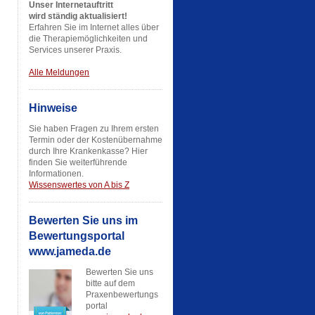
Unser Internetauftritt
wird ständig aktualisiert!
Erfahren Sie im Internet alles über
die Therapiemöglichkeiten und
Services unserer Praxis.
Alle Meldungen
Hinweise
Sie haben Fragen zu Ihrem ersten
Termin oder der Kostenübernahme
durch Ihre Krankenkasse? Hier
finden Sie weiterführende
Informationen.
Wissenswertes von A bis Z
Bewerten Sie uns im
Bewertungsportal
www.jameda.de
Bewerten Sie uns
bitte auf dem
Praxenbewertungs
portal