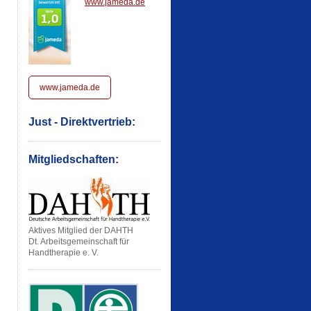
www.jameda.de
www.jameda.de
Just - Direktvertrieb:
Mitgliedschaften:
Aktives Mitglied der DAHTH
Dt. Arbeitsgemeinschaft für
Handtherapie e. V.