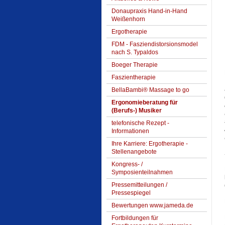
Donaupraxis Hand-in-Hand
Weißenhorn
Ergotherapie
FDM - Fasziendistorsionsmodel
nach S. Typaldos
Boeger Therapie
Faszientherapie
BellaBambi® Massage to go
Ergonomieberatung für
(Berufs-) Musiker
telefonische Rezept -
Informationen
Ihre Karriere: Ergotherapie -
Stellenangebote
Kongress- /
Symposienteilnahmen
Pressemitteilungen /
Pressespiegel
Bewertungen www.jameda.de
Fortbildungen für