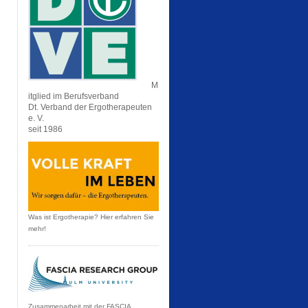
M
itglied im Berufsverband
Dt. Verband der Ergotherapeuten
e. V.
seit 1986
Was ist Ergotherapie? Hier erfahren Sie
mehr!
Zusammenarbeit mit der FASCIA