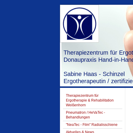
Therapiezentrum für Ergot
Donaupraxis Hand-in-Hand
Sabine Haas - Schinzel
Ergotherapeutin / zertifi
Therapiezentrum für
Ergotherapie & Rehabilitation
Weißenhorn
Pneumatron / HeVaTec -
Behandlungen
"NeaTec - Film" Radialisschiene
Aktuelles & News