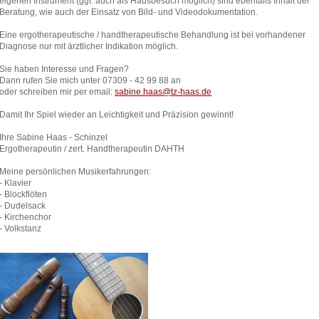
eigenen Instrument (ggf. auch als Hausbesuch möglich) sind ebenfalls Inhalt der
Beratung, wie auch der Einsatz von Bild- und Videodokumentation.
Eine ergotherapeutische / handtherapeutische Behandlung ist bei vorhandener
Diagnose nur mit ärztlicher Indikation möglich.
Sie haben Interesse und Fragen?
Dann rufen Sie mich unter 07309 - 42 99 88 an
oder schreiben mir per email:
sabine.haas@tz-haas.de
Damit Ihr Spiel wieder an Leichtigkeit und Präzision gewinnt!
Ihre Sabine Haas - Schinzel
Ergotherapeutin / zert. Handtherapeutin DAHTH
Meine persönlichen Musikerfahrungen:
- Klavier
- Blockflöten
- Dudelsack
- Kirchenchor
- Volkstanz