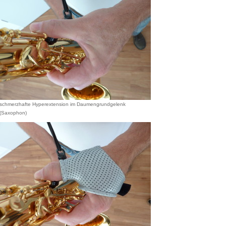
schmerzhafte Hyperextension im Daumengrundgelenk
(Saxophon)