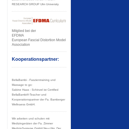
RESEARCH GROUP Ulm University
Mitglied bei der
EFDMA
European Fascial Distortion Model
Association
Kooperationspartner:
BellaBambi - Faszientraining und
Massage to go:
Sabine Haas - Schinzel ist Certified
BellaBambi®-Teacher und
Kooperationspartner der Fa. Bamberger
Wellnaess GmbH.
Wir arbeiten und schulen mit
Medizingeräten der Fa. Zimmer
MedizinSysteme GmbH Neu-Ulm. Der