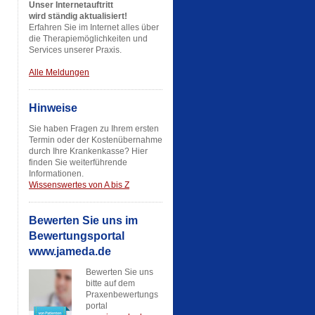
Unser Internetauftritt
wird ständig aktualisiert!
Erfahren Sie im Internet alles über
die Therapiemöglichkeiten und
Services unserer Praxis.
Alle Meldungen
Hinweise
Sie haben Fragen zu Ihrem ersten
Termin oder der Kostenübernahme
durch Ihre Krankenkasse? Hier
finden Sie weiterführende
Informationen.
Wissenswertes von A bis Z
Bewerten Sie uns im
Bewertungsportal
www.jameda.de
Bewerten Sie uns
bitte auf dem
Praxenbewertungs
portal