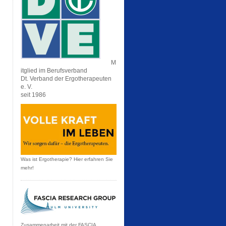
M
itglied im Berufsverband
Dt. Verband der Ergotherapeuten
e. V.
seit 1986
Was ist Ergotherapie? Hier erfahren Sie
mehr!
Zusammenarbeit mit der FASCIA