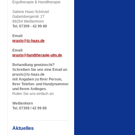
Ergotherapie & Handtherapie
Sabine Haas-Schinzel
Gabelsbergerstr. 27
89264 Weißenhorn
Tel. 07309 - 42 99 88
Email:
praxis@tz-haas.de
Email:
praxis@handtherapie-ulm.de
Behandlung gewünscht?
Schreiben Sie uns eine Email an
praxis@tz-haas.de
mit Angaben zu Ihrer Person,
Ihrer Telefon- und Handynummer
und Ihrem Anliegen.
Rufen Sie uns einfach an:
Weißenhorn
Tel. 07309 / 42 99 88
Aktuelles