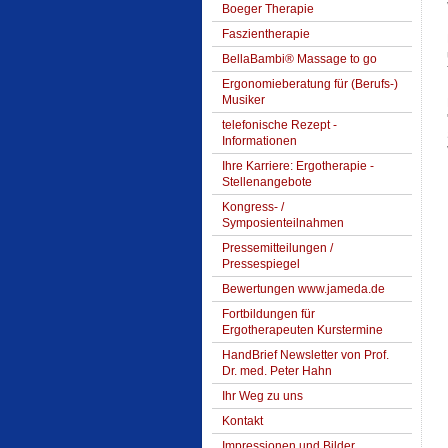
Boeger Therapie
Faszientherapie
BellaBambi® Massage to go
Ergonomieberatung für (Berufs-)
Musiker
telefonische Rezept -
Informationen
Ihre Karriere: Ergotherapie -
Stellenangebote
Kongress- /
Symposienteilnahmen
Pressemitteilungen /
Pressespiegel
Bewertungen www.jameda.de
Fortbildungen für
Ergotherapeuten Kurstermine
HandBrief Newsletter von Prof.
Dr. med. Peter Hahn
Ihr Weg zu uns
Kontakt
Impressionen und Bilder