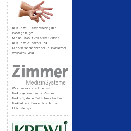
BellaBambi - Faszientraining und
Massage to go:
Sabine Haas - Schinzel ist Certified
BellaBambi®-Teacher und
Kooperationspartner der Fa. Bamberger
Wellnaess GmbH.
Wir arbeiten und schulen mit
Medizingeräten der Fa. Zimmer
MedizinSysteme GmbH Neu-Ulm. Der
Marktführer in Deutschland für die
Elektrotherapie.