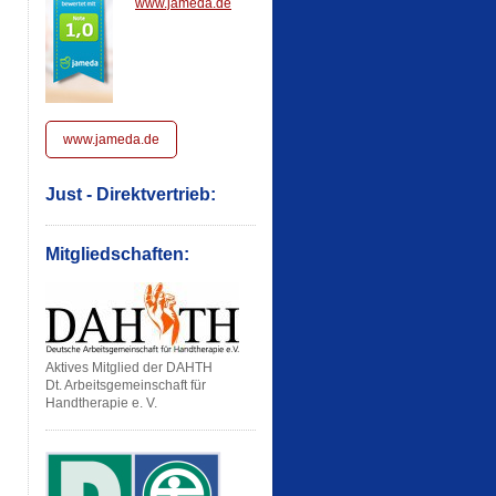
www.jameda.de
www.jameda.de
Just - Direktvertrieb:
Mitgliedschaften:
Aktives Mitglied der DAHTH
Dt. Arbeitsgemeinschaft für
Handtherapie e. V.