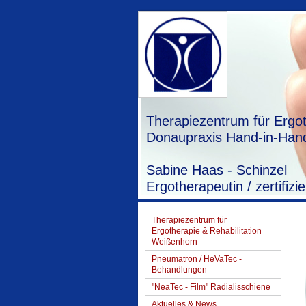
Therapiezentrum für Ergot
Donaupraxis Hand-in-Hand
Sabine Haas - Schinzel
Ergotherapeutin / zertifi
Therapiezentrum für
Ergotherapie & Rehabilitation
Weißenhorn
Pneumatron / HeVaTec -
Behandlungen
"NeaTec - Film" Radialisschiene
Aktuelles & News