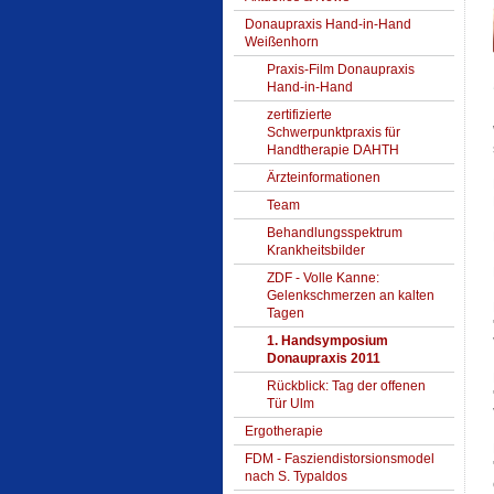
Donaupraxis Hand-in-Hand
Weißenhorn
Praxis-Film Donaupraxis
Hand-in-Hand
zertifizierte
Schwerpunktpraxis für
Handtherapie DAHTH
Ärzteinformationen
Team
Behandlungsspektrum
Krankheitsbilder
ZDF - Volle Kanne:
Gelenkschmerzen an kalten
Tagen
1. Handsymposium
Donaupraxis 2011
Rückblick: Tag der offenen
Tür Ulm
Ergotherapie
FDM - Fasziendistorsionsmodel
nach S. Typaldos