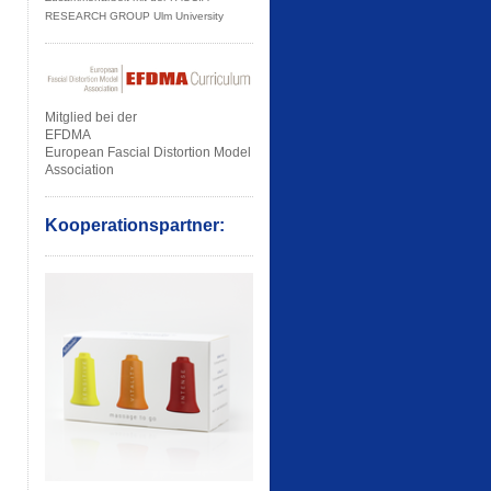
RESEARCH GROUP Ulm University
Mitglied bei der
EFDMA
European Fascial Distortion Model
Association
Kooperationspartner: