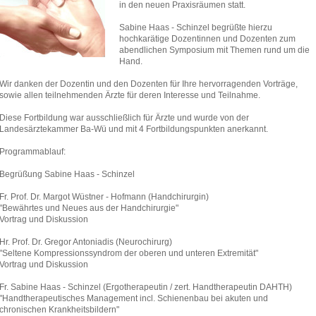
in den neuen Praxisräumen statt.
Sabine Haas - Schinzel begrüßte hierzu
hochkarätige Dozentinnen und Dozenten zum
abendlichen Symposium mit Themen rund um die
Hand.
Wir danken der Dozentin und den Dozenten für Ihre hervorragenden Vorträge,
sowie allen teilnehmenden Ärzte für deren Interesse und Teilnahme.
Diese Fortbildung war ausschließlich für Ärzte und wurde von der
Landesärztekammer Ba-Wü und mit 4 Fortbildungspunkten anerkannt.
Programmablauf:
Begrüßung Sabine Haas - Schinzel
Fr. Prof. Dr. Margot Wüstner - Hofmann (Handchirurgin)
"Bewährtes und Neues aus der Handchirurgie"
Vortrag und Diskussion
Hr. Prof. Dr. Gregor Antoniadis (Neurochirurg)
"Seltene Kompressionssyndrom der oberen und unteren Extremität"
Vortrag und Diskussion
Fr. Sabine Haas - Schinzel (Ergotherapeutin / zert. Handtherapeutin DAHTH)
"Handtherapeutisches Management incl. Schienenbau bei akuten und
chronischen Krankheitsbildern"