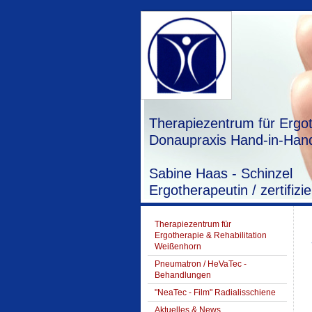
Therapiezentrum für Ergot
Donaupraxis Hand-in-Hand
Sabine Haas - Schinzel
Ergotherapeutin / zertifi
Therapiezentrum für
Ergotherapie & Rehabilitation
Weißenhorn
Pneumatron / HeVaTec -
Behandlungen
"NeaTec - Film" Radialisschiene
Aktuelles & News