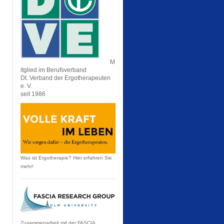
M
itglied im Berufsverband
Dt. Verband der Ergotherapeuten
e. V.
seit 1986
Was ist Ergotherapie? Hier erfahren Sie
mehr!
Zusammenarbeit mit der FASCIA