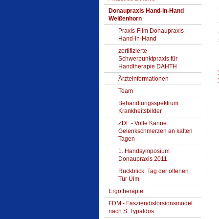
Donaupraxis Hand-in-Hand
Weißenhorn
Praxis-Film Donaupraxis
Hand-in-Hand
zertifizierte
Schwerpunktpraxis für
Handtherapie DAHTH
Ärzteinformationen
Team
Behandlungsspektrum
Krankheitsbilder
ZDF - Volle Kanne:
Gelenkschmerzen an kalten
Tagen
1. Handsymposium
Donaupraxis 2011
Rückblick: Tag der offenen
Tür Ulm
Ergotherapie
FDM - Fasziendistorsionsmodel
nach S. Typaldos