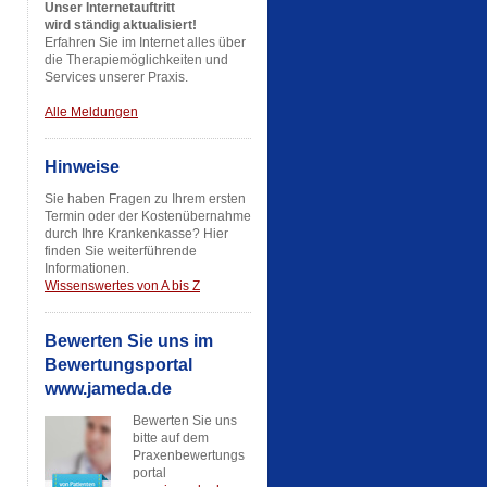
Unser Internetauftritt
wird ständig aktualisiert!
Erfahren Sie im Internet alles über
die Therapiemöglichkeiten und
Services unserer Praxis.
Alle Meldungen
Hinweise
Sie haben Fragen zu Ihrem ersten
Termin oder der Kostenübernahme
durch Ihre Krankenkasse? Hier
finden Sie weiterführende
Informationen.
Wissenswertes von A bis Z
Bewerten Sie uns im
Bewertungsportal
www.jameda.de
Bewerten Sie uns
bitte auf dem
Praxenbewertungs
portal