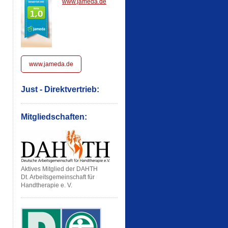
www.jameda.de
www.jameda.de
Just - Direktvertrieb:
Mitgliedschaften:
Aktives Mitglied der DAHTH
Dt. Arbeitsgemeinschaft für
Handtherapie e. V.