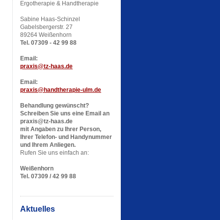
Ergotherapie & Handtherapie
Sabine Haas-Schinzel
Gabelsbergerstr. 27
89264 Weißenhorn
Tel. 07309 - 42 99 88
Email:
praxis@tz-haas.de
Email:
praxis@handtherapie-ulm.de
Behandlung gewünscht?
Schreiben Sie uns eine Email an
praxis@tz-haas.de
mit Angaben zu Ihrer Person,
Ihrer Telefon- und Handynummer
und Ihrem Anliegen.
Rufen Sie uns einfach an:
Weißenhorn
Tel. 07309 / 42 99 88
Aktuelles