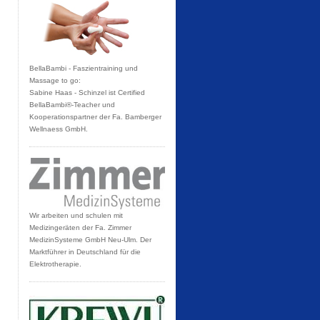
BellaBambi - Faszientraining und
Massage to go:
Sabine Haas - Schinzel ist Certified
BellaBambi®-Teacher und
Kooperationspartner der Fa. Bamberger
Wellnaess GmbH.
Wir arbeiten und schulen mit
Medizingeräten der Fa. Zimmer
MedizinSysteme GmbH Neu-Ulm. Der
Marktführer in Deutschland für die
Elektrotherapie.