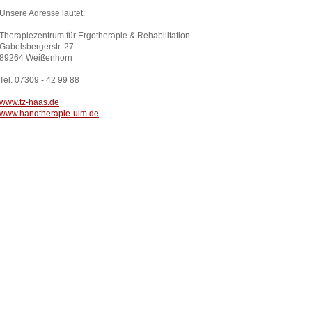
Unsere Adresse lautet:
Therapiezentrum für Ergotherapie & Rehabilitation
Gabelsbergerstr. 27
89264 Weißenhorn
Tel. 07309 - 42 99 88
www.tz-haas.de
www.handtherapie-ulm.de