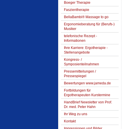
Boeger Therapie
Faszientherapie
BellaBambi® Massage to go
Ergonomieberatung für (Berufs-)
Musiker
telefonische Rezept -
Informationen
Ihre Karriere: Ergotherapie -
Stellenangebote
Kongress- /
Symposienteilnahmen
Pressemitteilungen /
Pressespiegel
Bewertungen www.jameda.de
Fortbildungen für
Ergotherapeuten Kurstermine
HandBrief Newsletter von Prof.
Dr. med. Peter Hahn
Ihr Weg zu uns
Kontakt
Impressionen und Bilder