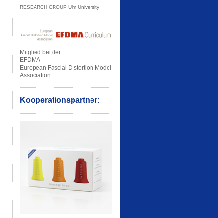
RESEARCH GROUP Ulm University
Mitglied bei der
EFDMA
European Fascial Distortion Model
Association
Kooperationspartner: